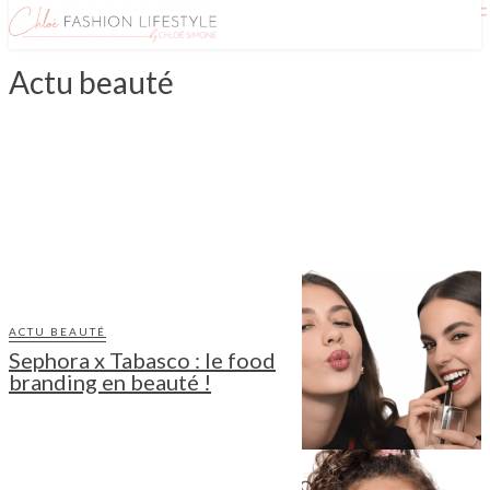
Actu beauté
CHEVEUX
MAQUILLAGE
OUTILS BEAUTÉ
PARFUMS
SOINS
ACTU BEAUTÉ
Sephora x Tabasco : le food
branding en beauté !