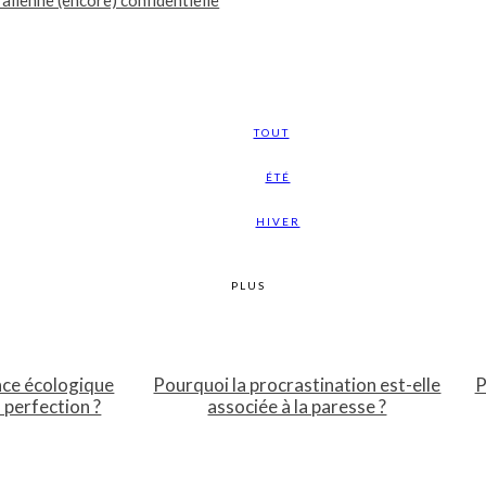
alienne (encore) confidentielle
TOUT
ÉTÉ
HIVER
PLUS
nce écologique
Pourquoi la procrastination est-elle
P
a perfection ?
associée à la paresse ?