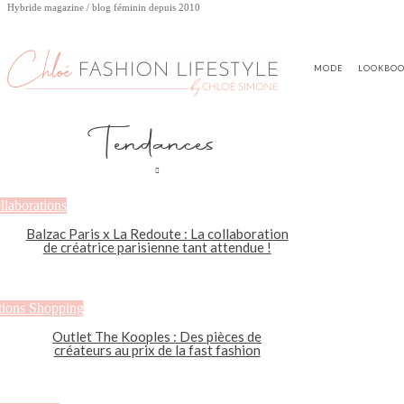
Hybride magazine / blog féminin depuis 2010
MODE
LOOKBO
Tendances
llaborations
Balzac Paris x La Redoute : La collaboration
de créatrice parisienne tant attendue !
tions Shopping
Outlet The Kooples : Des pièces de
créateurs au prix de la fast fashion