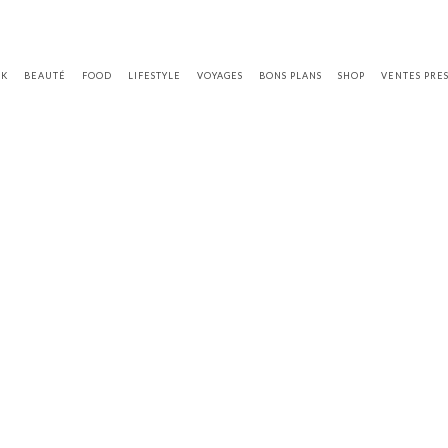
OK
BEAUTÉ
FOOD
LIFESTYLE
VOYAGES
BONS PLANS
SHOP
VENTES PRE