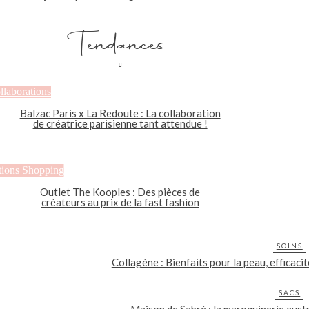
Tendances
llaborations
Balzac Paris x La Redoute : La collaboration
de créatrice parisienne tant attendue !
tions Shopping
Outlet The Kooples : Des pièces de
créateurs au prix de la fast fashion
SOINS
Collagène : Bienfaits pour la peau, efficaci
SACS