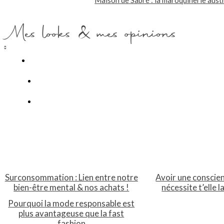
Maison de Sabré : la maroquinerie austr
Mes looks & mes opinions
Surconsommation : Lien entre notre
Avoir une conscie
bien-être mental & nos achats !
nécessite t’elle l
Pourquoi la mode responsable est
plus avantageuse que la fast
fashion