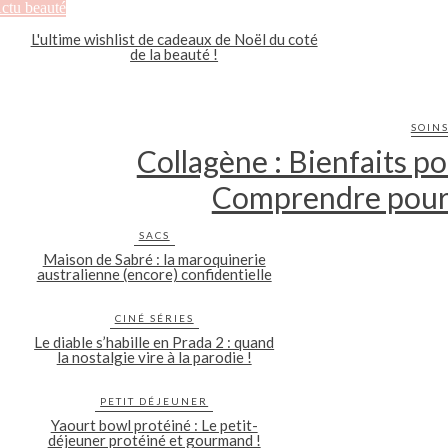
ctu beauté
L'ultime wishlist de cadeaux de Noël du coté
de la beauté !
SOIN
Collagène : Bienfaits pou
Comprendre pour 
SACS
Maison de Sabré : la maroquinerie
australienne (encore) confidentielle
CINÉ SÉRIES
Le diable s’habille en Prada 2 : quand
la nostalgie vire à la parodie !
PETIT DÉJEUNER
Yaourt bowl protéiné : Le petit-
déjeuner protéiné et gourmand !