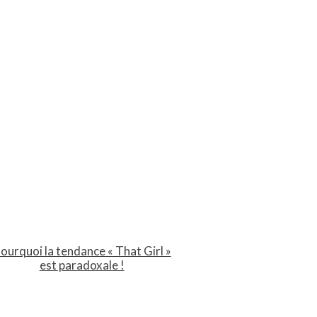
ourquoi la tendance « That Girl »
est paradoxale !