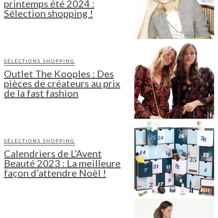
printemps été 2024 :
Sélection shopping !
SÉLECTIONS SHOPPING
Outlet The Kooples : Des
pièces de créateurs au prix
de la fast fashion
SÉLECTIONS SHOPPING
Calendriers de L’Avent
Beauté 2023 : La meilleure
façon d’attendre Noël !