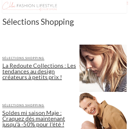
Sélections Shopping
GUIDES SHOPPING
SÉLECTIONS SHOPPING
La Redoute Collections : Les
tendances au design
créateurs à petits prix !
SÉLECTIONS SHOPPING
Soldes mi saison Maje :
Craquez dés maintenant
jusqu'à -50% pour l'été !