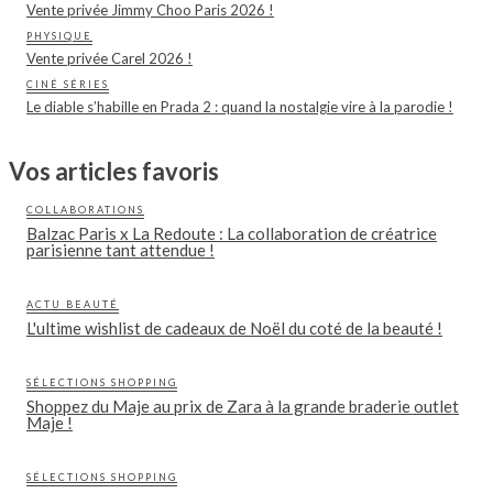
Vente privée Jimmy Choo Paris 2026 !
PHYSIQUE
Vente privée Carel 2026 !
CINÉ SÉRIES
Le diable s’habille en Prada 2 : quand la nostalgie vire à la parodie !
Vos articles favoris
COLLABORATIONS
Balzac Paris x La Redoute : La collaboration de créatrice
parisienne tant attendue !
ACTU BEAUTÉ
L'ultime wishlist de cadeaux de Noël du coté de la beauté !
SÉLECTIONS SHOPPING
Shoppez du Maje au prix de Zara à la grande braderie outlet
Maje !
SÉLECTIONS SHOPPING