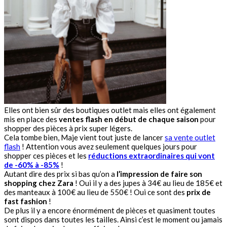
Elles ont bien sûr des boutiques outlet mais elles ont également
mis en place des
ventes flash en début de chaque saison
pour
shopper des pièces à prix super légers.
Cela tombe bien, Maje vient tout juste de lancer
sa vente outlet
flash
! Attention vous avez seulement quelques jours pour
shopper ces pièces et les
réductions extraordinaires qui vont
de -60% à -85%
!
Autant dire des prix si bas qu’on a
l’impression de faire son
shopping chez Zara
! Oui il y a des jupes à 34€ au lieu de 185€ et
des manteaux à 100€ au lieu de 550€ ! Oui ce sont des
prix de
fast fashion
!
De plus il y a encore énormément de pièces et quasiment toutes
sont dispos dans toutes les tailles. Ainsi c’est le moment ou jamais