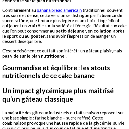
cohérente sur le plan nutritionnel
.
Contrairement au
banana bread américain
traditionnel, souvent
très sucré et dense, cette version se distingue par
l’absence de
sucre raffiné
, une texture plus légère et un choix d’ingrédients
qui jouent un vrai rôle sur la satiété et l’énergie. Résultat : un cake
que l’on peut consommer
au petit-déjeuner, en collation, après
le sport ou au goûter
, sans avoir l’impression de manger un
dessert déséquilibré.
C’est précisément ce qui fait son intérêt : un gâteau plaisir, mais
pas vide sur le plan nutritionnel
.
Gourmandise et équilibre : les atouts
nutritionnels de ce cake banane
Un impact glycémique plus maîtrisé
qu’un gâteau classique
La majorité des gâteaux industriels ou faits maison reposent sur
une base simple : farine blanche + sucre raffiné. Cette
combinaison provoque une
hausse rapide de la glycémie
, suivie
d’un pic d’insuline, puis d’un coup de fatigue et d’une fringale.