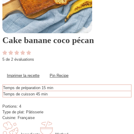
Cake banane coco pécan
5
de
2
évaluations
Imprimer la recette
Pin Recipe
m
Temps de préparation
15
min
i
m
Temps de cuisson
45
min
n
i
u
n
Portions:
4
t
u
Type de plat:
Pâtisserie
e
t
Cuisine:
Française
s
e
s