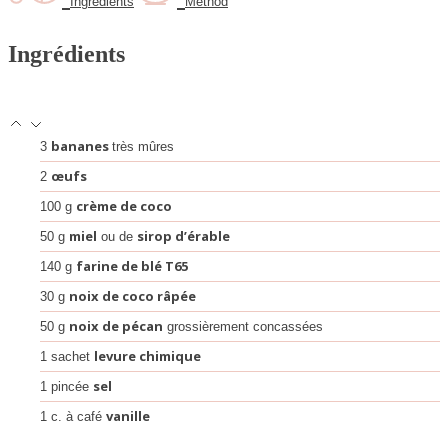
Ingredients
Method
Ingrédients
bananes
3
très mûres
œufs
2
crème de coco
100
g
miel
sirop d’érable
50
g
ou de
farine de blé T65
140
g
noix de coco râpée
30
g
noix de pécan
50
g
grossièrement concassées
levure chimique
1
sachet
sel
1
pincée
vanille
1
c. à café