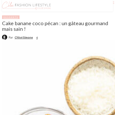
DESSERTS
Cake banane coco pécan : un gâteau gourmand
mais sain !
Par
Chloé Simone
4