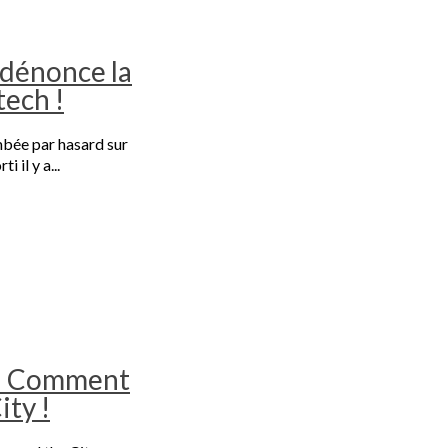
i dénonce la
tech !
mbée par hasard sur
 il y a...
i : Comment
ity !