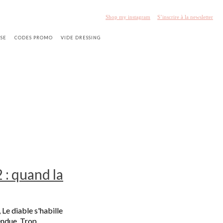
Shop my instagram
S’inscrire à la newsletter
SSE
CODES PROMO
VIDE DRESSING
2 : quand la
Le diable s'habille
endue. Trop