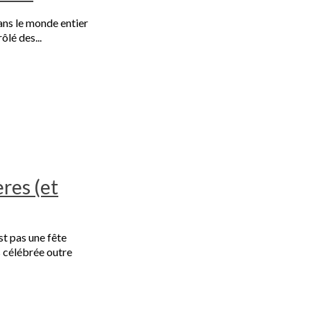
ans le monde entier
ôlé des...
ères (et
st pas une fête
s célébrée outre