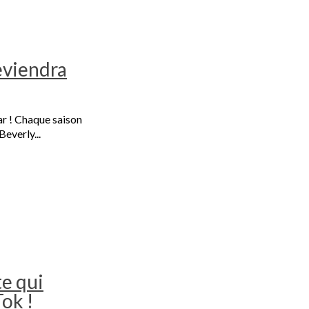
reviendra
tar ! Chaque saison
Beverly...
te qui
Tok !