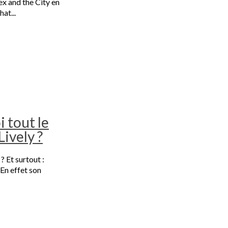
ex and the City en
at...
 tout le
ively ?
 Et surtout :
 En effet son