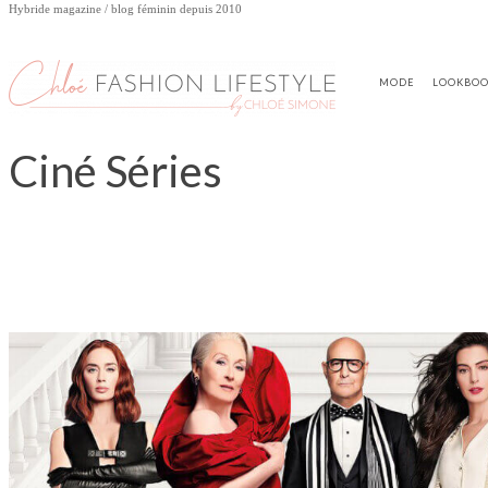
Hybride magazine / blog féminin depuis 2010
MODE
LOOKBO
Ciné Séries
LIVRES
MUSIQUE
SPECTACLE