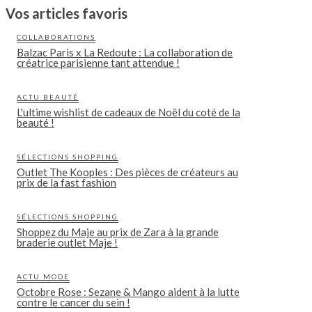
Vos articles favoris
COLLABORATIONS
Balzac Paris x La Redoute : La collaboration de
créatrice parisienne tant attendue !
ACTU BEAUTÉ
L'ultime wishlist de cadeaux de Noël du coté de la
beauté !
SÉLECTIONS SHOPPING
Outlet The Kooples : Des pièces de créateurs au
prix de la fast fashion
SÉLECTIONS SHOPPING
Shoppez du Maje au prix de Zara à la grande
braderie outlet Maje !
ACTU MODE
Octobre Rose : Sezane & Mango aident à la lutte
contre le cancer du sein !