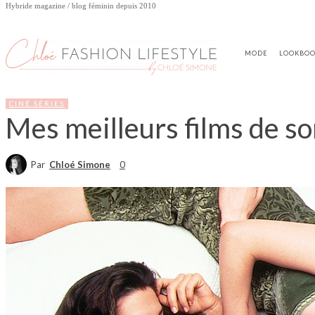
Hybride magazine / blog féminin depuis 2010
MODE
LOOKBO
CINÉ SÉRIES
Mes meilleurs films de so
Par
Chloé Simone
0