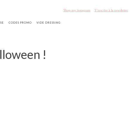
Shop my instagram
S’inscrire à la newsletter
SSE
CODES PROMO
VIDE DRESSING
alloween !