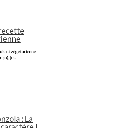
recette
rienne
suis ni végétarienne
ça), je...
onzola : La
caractère !