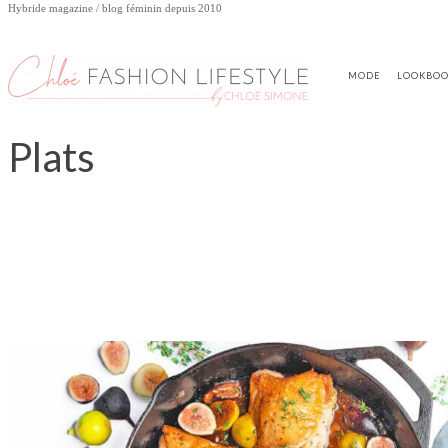
Hybride magazine / blog féminin depuis 2010
MODE
LOOKBO
Plats
APÉRO
DESSERTS
HEALTHY
PETIT DÉJEUNER
SOUPES