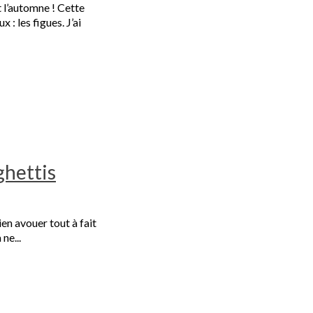
st l’automne ! Cette
 : les figues. J’ai
ghettis
ien avouer tout à fait
ne...