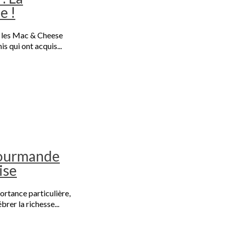
e !
, les Mac & Cheese
s qui ont acquis...
Gourmande
ise
ortance particulière,
brer la richesse...