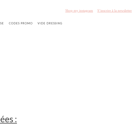
Shop my instagram
S’inscrire à la newsletter
SSE
CODES PROMO
VIDE DRESSING
ées :