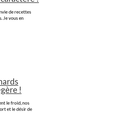
envie de recettes
. Je vous en
nards
égère !
t le froid, nos
ort et le désir de