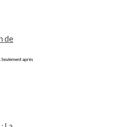
n de
... Seulement après
: La