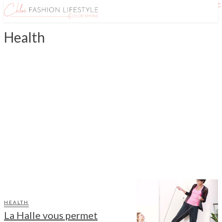
Health
ACCESSOIRES MODE
ACTU BEAUTÉ
ACTU GASTRO
ACTU MODE
ALOPÉCIE
ANGLETERRE
APÉRO
ASIE
ASTUCES VOYAGES
AUSTRALIE
HEALTH
La Halle vous permet