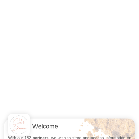
Welcome
With our 182
partners
, we wish to store and access information on