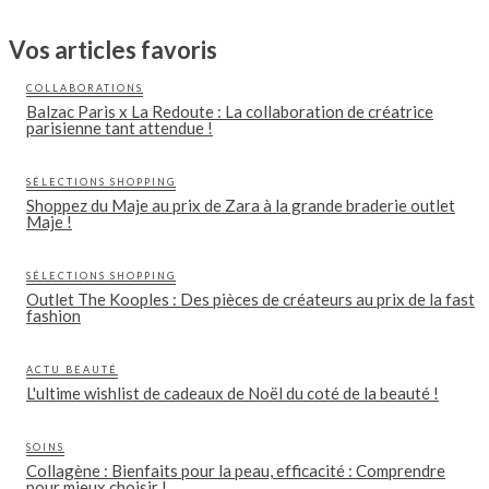
Vos articles favoris
COLLABORATIONS
Balzac Paris x La Redoute : La collaboration de créatrice
parisienne tant attendue !
SÉLECTIONS SHOPPING
Shoppez du Maje au prix de Zara à la grande braderie outlet
Maje !
SÉLECTIONS SHOPPING
Outlet The Kooples : Des pièces de créateurs au prix de la fast
fashion
ACTU BEAUTÉ
L'ultime wishlist de cadeaux de Noël du coté de la beauté !
SOINS
Collagène : Bienfaits pour la peau, efficacité : Comprendre
pour mieux choisir !