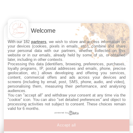
Welcome
With our 182
partners
, we wish to store and access information on
your devices (cookies, pixels in emails, etc.), combine and share
your personal data with our partners, whether collected on this
website or in our emails, already held by some of us, or obtained
later, including in other contexts.
Processing this data (identifiers, browsing, preferences, purchases,
loyalty programs, IP, postal addresses and emails, phone, precise
geolocation, etc.) allows developing and offering you services,
content, commercial offers and ads across your devices and
screens (including by email, post, SMS, phone, audio, and video),
personalising them, measuring their performance, and analysing
audiences.
You can "accept all" and withdraw your consent at any time via the
"cookie" icon
. You can also "set detailed preferences" and object to
processing activities not subject to consent. These choices remain
valid for 6 months.
powered by
Accept all