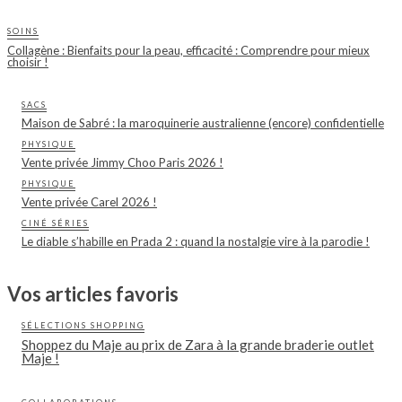
SOINS
Collagène : Bienfaits pour la peau, efficacité : Comprendre pour mieux
choisir !
SACS
Maison de Sabré : la maroquinerie australienne (encore) confidentielle
PHYSIQUE
Vente privée Jimmy Choo Paris 2026 !
PHYSIQUE
Vente privée Carel 2026 !
CINÉ SÉRIES
Le diable s’habille en Prada 2 : quand la nostalgie vire à la parodie !
Vos articles favoris
SÉLECTIONS SHOPPING
Shoppez du Maje au prix de Zara à la grande braderie outlet
Maje !