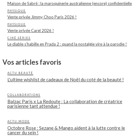
Maison de Sabré : la maroquinerie australienne (encore) confidentielle
PHYSIQUE
Vente privée Jimmy Choo Paris 2026 !
PHYSIQUE
Vente privée Carel 2026 !
CINÉ SÉRIES
Le diable s’habille en Prada 2 : quand la nostalgie vire à la parodie !
Vos articles favoris
ACTU BEAUTÉ
L'ultime wishlist de cadeaux de Noël du coté de la beauté !
COLLABORATIONS
Balzac Paris x La Redoute : La collaboration de créatrice
parisienne tant attendue !
ACTU MODE
Octobre Rose : Sezane & Mango aident à la lutte contre le
cancer du sein !