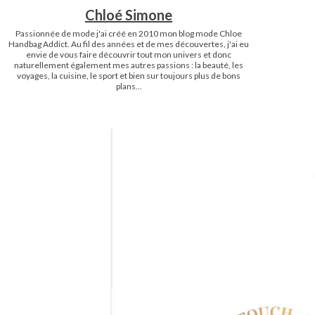
Chloé Simone
Passionnée de mode j'ai créé en 2010 mon blog mode Chloe
Handbag Addict. Au fil des années et de mes découvertes, j'ai eu
envie de vous faire découvrir tout mon univers et donc
naturellement également mes autres passions : la beauté, les
voyages, la cuisine, le sport et bien sur toujours plus de bons
plans...