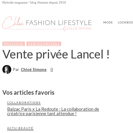
Hybride magazine / blog féminin depuis 2010
MODE
LOOKBO
PHYSIQUE
VENTES PRIVÉES
Vente privée Lancel !
Par
Chloé Simone
0
Vos articles favoris
COLLABORATIONS
Balzac Paris x La Redoute : La collaboration de
créatrice parisienne tant attendue !
ACTU BEAUTÉ