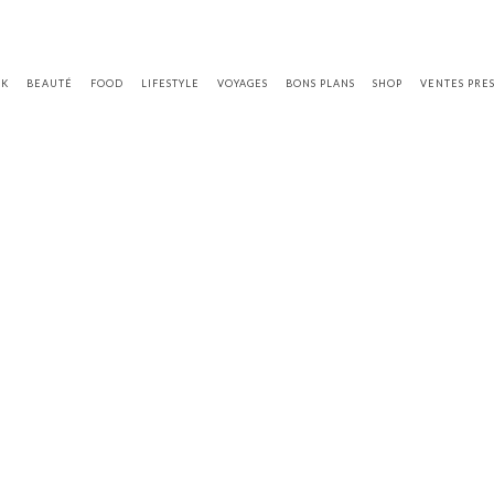
OK
BEAUTÉ
FOOD
LIFESTYLE
VOYAGES
BONS PLANS
SHOP
VENTES PRE