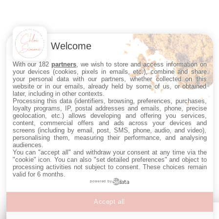
Welcome
With our 182
partners
, we wish to store and access information on
your devices (cookies, pixels in emails, etc.), combine and share
your personal data with our partners, whether collected on this
website or in our emails, already held by some of us, or obtained
later, including in other contexts.
Processing this data (identifiers, browsing, preferences, purchases,
loyalty programs, IP, postal addresses and emails, phone, precise
geolocation, etc.) allows developing and offering you services,
content, commercial offers and ads across your devices and
screens (including by email, post, SMS, phone, audio, and video),
personalising them, measuring their performance, and analysing
audiences.
You can "accept all" and withdraw your consent at any time via the
"cookie" icon
. You can also "set detailed preferences" and object to
processing activities not subject to consent. These choices remain
valid for 6 months.
powered by
Accept all