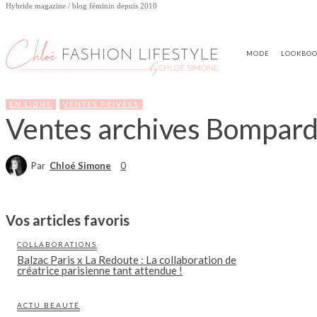
Hybride magazine / blog féminin depuis 2010
MODE
LOOKBO
EN LIGNE
VENTES PRIVÉES
Ventes archives Bompard
Par
Chloé Simone
0
Vos articles favoris
COLLABORATIONS
Balzac Paris x La Redoute : La collaboration de
créatrice parisienne tant attendue !
ACTU BEAUTÉ