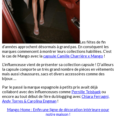
Les fêtes de fin
d’années approchent désormais à grand pas. En conséquent les
marques commencent à montrer leurs collections habillées. C’est
le cas de Mango avec la
capsule Camille Charrière x Mango
!
L’influenceuse vient de présenter sa collection capsule ! D’ailleurs
la capsule comporte un très grand nombre de pièces en vêtements
mais aussi chaussures, sacs et divers accessoires comme des
bijoux …
Par le passé la marque espagnole à petits prix avait déjà
collaboré avec des influenceuses comme
Pernille Teisbaek
ou
encore au tout début de l’ère du blogging avec
Chiara Ferragni,
Andy Torres & Carolina Engman
!
Mango Home : Enfin une ligne de décoration intérieure pour
notre maison !