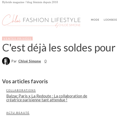
Hybride magazine / blog féminin depuis 2010
MODE
LOOKBO
VENTES PRIVÉES
C'est déjà les soldes pour
Par
Chloé Simone
0
Vos articles favoris
COLLABORATIONS
Balzac Paris x La Redoute : La collaboration de
créatrice parisienne tant attendue !
ACTU BEAUTÉ