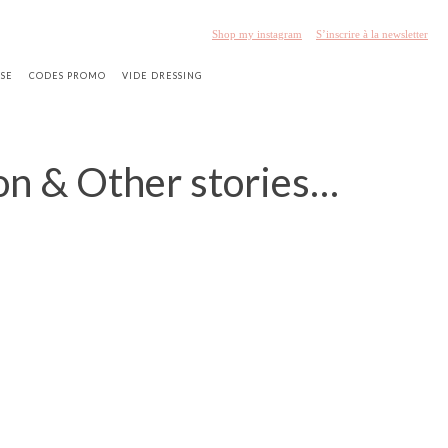
Shop my instagram
S’inscrire à la newsletter
SSE
CODES PROMO
VIDE DRESSING
tion & Other stories…