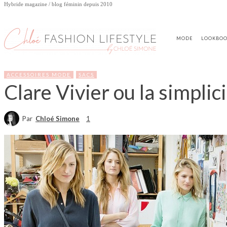
Hybride magazine / blog féminin depuis 2010
MODE
LOOKBO
ACCESSOIRES MODE
SACS
Clare Vivier ou la simplic
Par
Chloé Simone
1