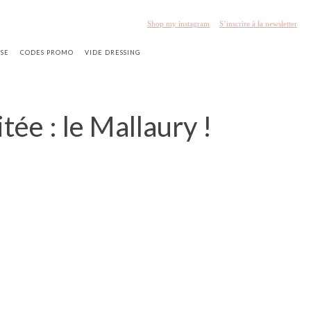
Shop my instagram
S’inscrire à la newsletter
SSE
CODES PROMO
VIDE DRESSING
tée : le Mallaury !