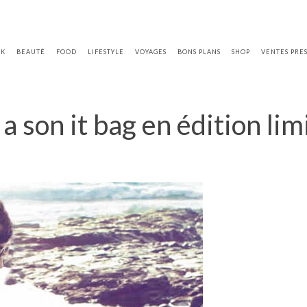
OK
BEAUTÉ
FOOD
LIFESTYLE
VOYAGES
BONS PLANS
SHOP
VENTES PRE
son it bag en édition limi