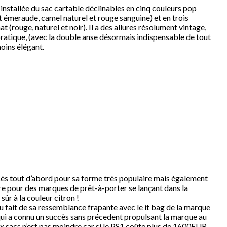
 installée du sac cartable déclinables en cinq couleurs pop
rt émeraude, camel naturel et rouge sanguine) et en trois
 (rouge, naturel et noir). Il a des allures résolument vintage,
 pratique, (avec la double anse désormais indispensable de tout
oins élégant.
cès tout d’abord pour sa forme très populaire mais également
rare pour des marques de prêt-à-porter se lançant dans la
sûr à la couleur citron !
u fait de sa ressemblance frapante avec le it bag de la marque
ui a connu un succès sans précedent propulsant la marque au
x sacs n’est pas moindre car si le PS1 coûte plus de 1600EUR,