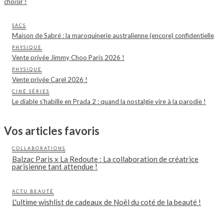
choisir !
SACS
Maison de Sabré : la maroquinerie australienne (encore) confidentielle
PHYSIQUE
Vente privée Jimmy Choo Paris 2026 !
PHYSIQUE
Vente privée Carel 2026 !
CINÉ SÉRIES
Le diable s’habille en Prada 2 : quand la nostalgie vire à la parodie !
Vos articles favoris
COLLABORATIONS
Balzac Paris x La Redoute : La collaboration de créatrice
parisienne tant attendue !
ACTU BEAUTÉ
L'ultime wishlist de cadeaux de Noël du coté de la beauté !