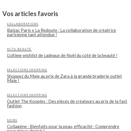
Vos articles favoris
COLLABORATIONS
Balzac Paris x La Redoute : La collaboration de créatrice
parisienne tant attendue !
ACTU BEAUTÉ
L'ultime wishlist de cadeaux de Noël du coté de la beauté !
SÉLECTIONS SHOPPING
Shoppez du Maje au prix de Zara à la grande braderie outlet
Maje !
SÉLECTIONS SHOPPING
Outlet The Kooples : Des pièces de créateurs au prix de la fast
fashion
SOINS
Collagène : Bienfaits pour la peau, efficacité : Comprendre
pour mieux choisir !