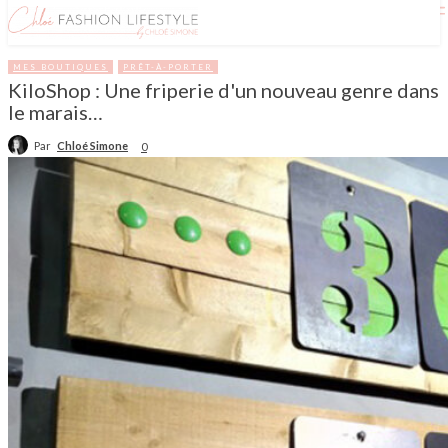
MES BOUTIQUES
PRÊT-À-PORTER
KiloShop : Une friperie d'un nouveau genre dans
le marais…
Par
Chloé Simone
0