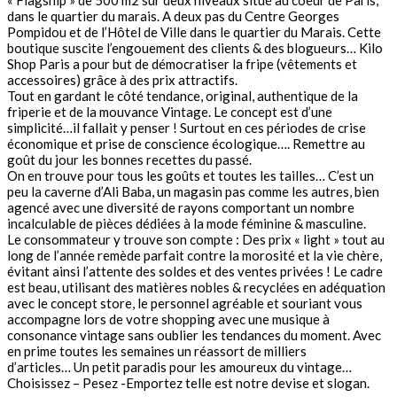
« Flagship » de 500 m2 sur deux niveaux situé au coeur de Paris,
dans le quartier du marais. A deux pas du Centre Georges
Pompidou et de l’Hôtel de Ville dans le quartier du Marais. Cette
boutique suscite l’engouement des clients & des blogueurs… Kilo
Shop Paris a pour but de démocratiser la fripe (vêtements et
accessoires) grâce à des prix attractifs.
Tout en gardant le côté tendance, original, authentique de la
friperie et de la mouvance Vintage. Le concept est d’une
simplicité…il fallait y penser ! Surtout en ces périodes de crise
économique et prise de conscience écologique…. Remettre au
goût du jour les bonnes recettes du passé.
On en trouve pour tous les goûts et toutes les tailles… C’est un
peu la caverne d’Ali Baba, un magasin pas comme les autres, bien
agencé avec une diversité de rayons comportant un nombre
incalculable de pièces dédiées à la mode féminine & masculine.
Le consommateur y trouve son compte : Des prix « light » tout au
long de l’année remède parfait contre la morosité et la vie chère,
évitant ainsi l’attente des soldes et des ventes privées ! Le cadre
est beau, utilisant des matières nobles & recyclées en adéquation
avec le concept store, le personnel agréable et souriant vous
accompagne lors de votre shopping avec une musique à
consonance vintage sans oublier les tendances du moment. Avec
en prime toutes les semaines un réassort de milliers
d’articles… Un petit paradis pour les amoureux du vintage…
Choisissez – Pesez -Emportez telle est notre devise et slogan.