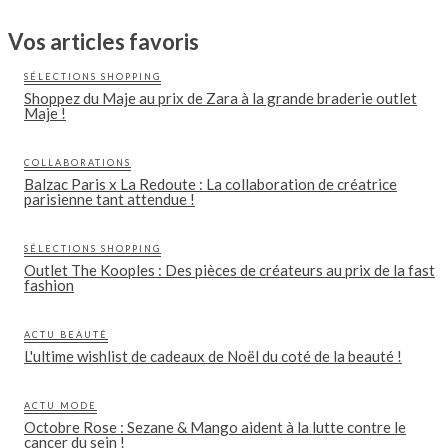
Vos articles favoris
SÉLECTIONS SHOPPING
Shoppez du Maje au prix de Zara à la grande braderie outlet
Maje !
COLLABORATIONS
Balzac Paris x La Redoute : La collaboration de créatrice
parisienne tant attendue !
SÉLECTIONS SHOPPING
Outlet The Kooples : Des pièces de créateurs au prix de la fast
fashion
ACTU BEAUTÉ
L'ultime wishlist de cadeaux de Noël du coté de la beauté !
ACTU MODE
Octobre Rose : Sezane & Mango aident à la lutte contre le
cancer du sein !