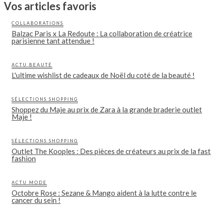
Vos articles favoris
COLLABORATIONS
Balzac Paris x La Redoute : La collaboration de créatrice
parisienne tant attendue !
ACTU BEAUTÉ
L'ultime wishlist de cadeaux de Noël du coté de la beauté !
SÉLECTIONS SHOPPING
Shoppez du Maje au prix de Zara à la grande braderie outlet
Maje !
SÉLECTIONS SHOPPING
Outlet The Kooples : Des pièces de créateurs au prix de la fast
fashion
ACTU MODE
Octobre Rose : Sezane & Mango aident à la lutte contre le
cancer du sein !