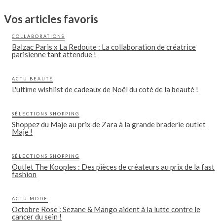
Vos articles favoris
COLLABORATIONS
Balzac Paris x La Redoute : La collaboration de créatrice
parisienne tant attendue !
ACTU BEAUTÉ
L'ultime wishlist de cadeaux de Noël du coté de la beauté !
SÉLECTIONS SHOPPING
Shoppez du Maje au prix de Zara à la grande braderie outlet
Maje !
SÉLECTIONS SHOPPING
Outlet The Kooples : Des pièces de créateurs au prix de la fast
fashion
ACTU MODE
Octobre Rose : Sezane & Mango aident à la lutte contre le
cancer du sein !