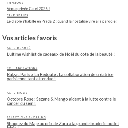
PHYSIQUE
Vente privée Carel 2026 !
CINÉ SÉRIES
Le diable s’habille en Prada 2 : quand la nostalgie vire à la parodie !
Vos articles favoris
ACTU BEAUTÉ
L'ultime wishlist de cadeaux de Noël du coté de la beauté !
COLLABORATIONS
Balzac Paris x La Redoute : La collaboration de créatrice
parisienne tant attendue !
ACTU MODE
Octobre Rose : Sezane & Mango aident à la lutte contre le
cancer du sein !
SÉLECTIONS SHOPPING
Shoppez du Maje au prix de Zara à la grande braderie outlet
Maje !