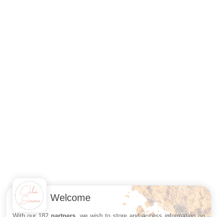
Welcome
With our 182
partners
, we wish to store and access information on