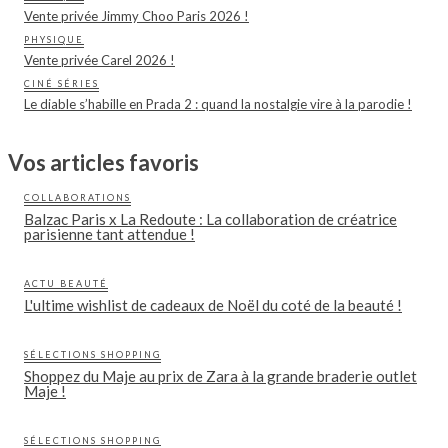
Vente privée Jimmy Choo Paris 2026 !
PHYSIQUE
Vente privée Carel 2026 !
CINÉ SÉRIES
Le diable s’habille en Prada 2 : quand la nostalgie vire à la parodie !
Vos articles favoris
COLLABORATIONS
Balzac Paris x La Redoute : La collaboration de créatrice
parisienne tant attendue !
ACTU BEAUTÉ
L'ultime wishlist de cadeaux de Noël du coté de la beauté !
SÉLECTIONS SHOPPING
Shoppez du Maje au prix de Zara à la grande braderie outlet
Maje !
SÉLECTIONS SHOPPING