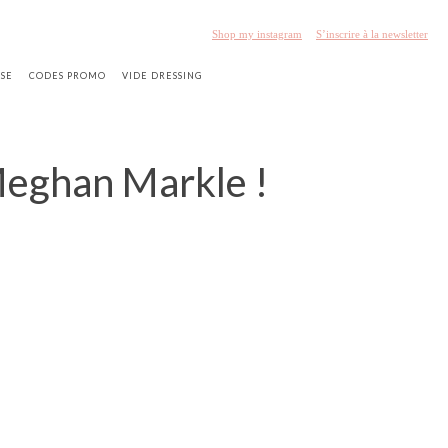
Shop my instagram
S’inscrire à la newsletter
SSE
CODES PROMO
VIDE DRESSING
Meghan Markle !