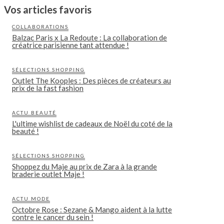
Vos articles favoris
COLLABORATIONS
Balzac Paris x La Redoute : La collaboration de
créatrice parisienne tant attendue !
SÉLECTIONS SHOPPING
Outlet The Kooples : Des pièces de créateurs au
prix de la fast fashion
ACTU BEAUTÉ
L'ultime wishlist de cadeaux de Noël du coté de la
beauté !
SÉLECTIONS SHOPPING
Shoppez du Maje au prix de Zara à la grande
braderie outlet Maje !
ACTU MODE
Octobre Rose : Sezane & Mango aident à la lutte
contre le cancer du sein !