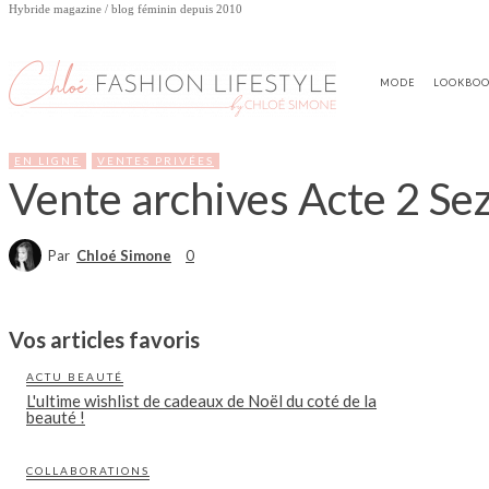
Hybride magazine / blog féminin depuis 2010
MODE
LOOKBO
EN LIGNE
VENTES PRIVÉES
Vente archives Acte 2 Se
Par
Chloé Simone
0
Vos articles favoris
ACTU BEAUTÉ
L'ultime wishlist de cadeaux de Noël du coté de la
beauté !
COLLABORATIONS