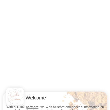
Welcome
With our 182
partners
, we wish to store and access information on