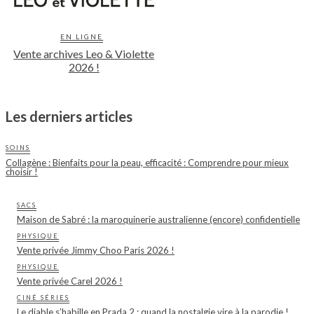
EN LIGNE
Vente archives Leo & Violette
2026 !
Les derniers articles
SOINS
Collagène : Bienfaits pour la peau, efficacité : Comprendre pour mieux
choisir !
SACS
Maison de Sabré : la maroquinerie australienne (encore) confidentielle
PHYSIQUE
Vente privée Jimmy Choo Paris 2026 !
PHYSIQUE
Vente privée Carel 2026 !
CINÉ SÉRIES
Le diable s’habille en Prada 2 : quand la nostalgie vire à la parodie !