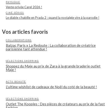
PHYSIQUE
Vente privée Carel 2026 !
CINÉ SÉRIES
Le diable s’habille en Prada 2 : quand la nostalgie vire à la parodie !
Vos articles favoris
COLLABORATIONS
Balzac Paris x La Redoute : La collaboration de créatrice
parisienne tant attendue !
SÉLECTIONS SHOPPING
Shoppez du Maje au prix de Zara à la grande braderie outlet
Maje !
ACTU BEAUTÉ
L'ultime wishlist de cadeaux de Noël du coté de la beauté !
SÉLECTIONS SHOPPING
Outlet The Kooples : Des pièces de créateurs au prix de la fast
fashion