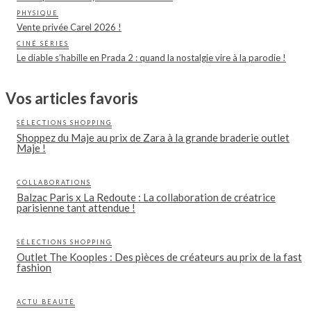
PHYSIQUE
Vente privée Carel 2026 !
CINÉ SÉRIES
Le diable s’habille en Prada 2 : quand la nostalgie vire à la parodie !
Vos articles favoris
SÉLECTIONS SHOPPING
Shoppez du Maje au prix de Zara à la grande braderie outlet
Maje !
COLLABORATIONS
Balzac Paris x La Redoute : La collaboration de créatrice
parisienne tant attendue !
SÉLECTIONS SHOPPING
Outlet The Kooples : Des pièces de créateurs au prix de la fast
fashion
ACTU BEAUTÉ