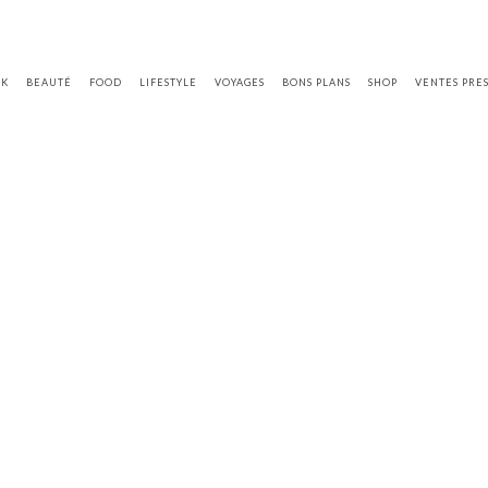
OK
BEAUTÉ
FOOD
LIFESTYLE
VOYAGES
BONS PLANS
SHOP
VENTES PRE