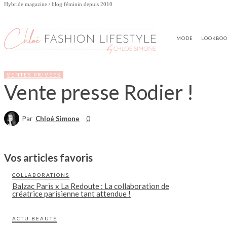
Hybride magazine / blog féminin depuis 2010
MODE
LOOKBO
VENTES PRIVÉES
Vente presse Rodier !
Par
Chloé Simone
0
Vos articles favoris
COLLABORATIONS
Balzac Paris x La Redoute : La collaboration de
créatrice parisienne tant attendue !
ACTU BEAUTÉ