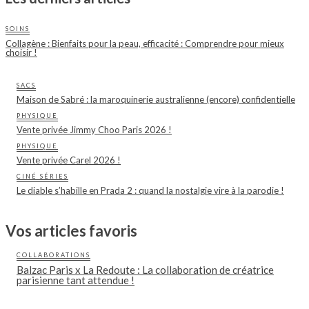
SOINS
Collagène : Bienfaits pour la peau, efficacité : Comprendre pour mieux
choisir !
SACS
Maison de Sabré : la maroquinerie australienne (encore) confidentielle
PHYSIQUE
Vente privée Jimmy Choo Paris 2026 !
PHYSIQUE
Vente privée Carel 2026 !
CINÉ SÉRIES
Le diable s’habille en Prada 2 : quand la nostalgie vire à la parodie !
Vos articles favoris
COLLABORATIONS
Balzac Paris x La Redoute : La collaboration de créatrice
parisienne tant attendue !