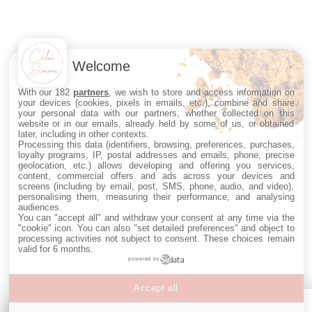
Welcome
With our 182
partners
, we wish to store and access information on
your devices (cookies, pixels in emails, etc.), combine and share
your personal data with our partners, whether collected on this
website or in our emails, already held by some of us, or obtained
later, including in other contexts.
Processing this data (identifiers, browsing, preferences, purchases,
loyalty programs, IP, postal addresses and emails, phone, precise
geolocation, etc.) allows developing and offering you services,
content, commercial offers and ads across your devices and
screens (including by email, post, SMS, phone, audio, and video),
personalising them, measuring their performance, and analysing
audiences.
You can "accept all" and withdraw your consent at any time via the
"cookie" icon
. You can also "set detailed preferences" and object to
processing activities not subject to consent. These choices remain
valid for 6 months.
powered by
Accept all