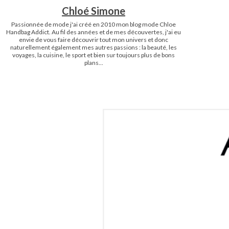
Chloé Simone
Passionnée de mode j'ai créé en 2010 mon blog mode Chloe
Handbag Addict. Au fil des années et de mes découvertes, j'ai eu
envie de vous faire découvrir tout mon univers et donc
naturellement également mes autres passions : la beauté, les
voyages, la cuisine, le sport et bien sur toujours plus de bons
plans...