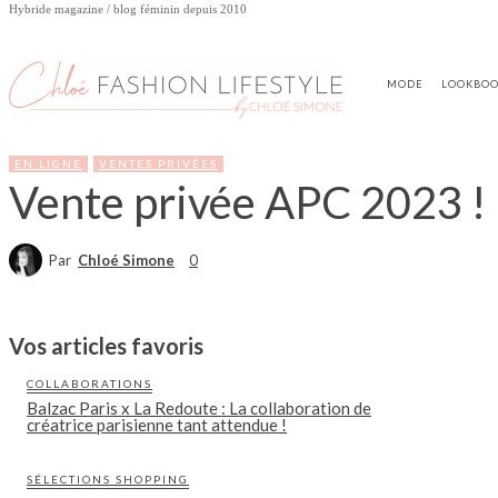
Hybride magazine / blog féminin depuis 2010
MODE
LOOKBO
EN LIGNE
VENTES PRIVÉES
Vente privée APC 2023 !
Par
Chloé Simone
0
Vos articles favoris
COLLABORATIONS
Balzac Paris x La Redoute : La collaboration de
créatrice parisienne tant attendue !
SÉLECTIONS SHOPPING