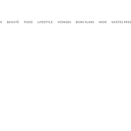
OK
BEAUTÉ
FOOD
LIFESTYLE
VOYAGES
BONS PLANS
SHOP
VENTES PRE