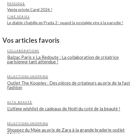
PHYSIQUE
Vente privée Carel 2026 !
CINÉ SÉRIES
Le diable s’habille en Prada 2 : quand la nostalgie vire à la parodie !
Vos articles favoris
COLLABORATIONS
Balzac Paris x La Redoute : La collaboration de créatrice
parisienne tant attendue !
SÉLECTIONS SHOPPING
Outlet The Kooples : Des pièces de créateurs au prix de la fast
fashion
ACTU BEAUTÉ
L'ultime wishlist de cadeaux de Noël du coté de la beauté !
SÉLECTIONS SHOPPING
Shoppez du Maje au prix de Zara à la grande braderie outlet