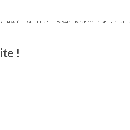
OK
BEAUTÉ
FOOD
LIFESTYLE
VOYAGES
BONS PLANS
SHOP
VENTES PRE
ite !