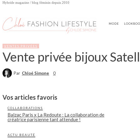
Hybride magazine / blog féminin depuis 2010
MODE
LOOKBO
VENTES PRIVÉES
Vente privée bijoux Satell
Par
Chloé Simone
0
Vos articles favoris
COLLABORATIONS
Balzac Paris x La Redoute : La collaboration de
créatrice parisienne tant attendue !
ACTU BEAUTÉ