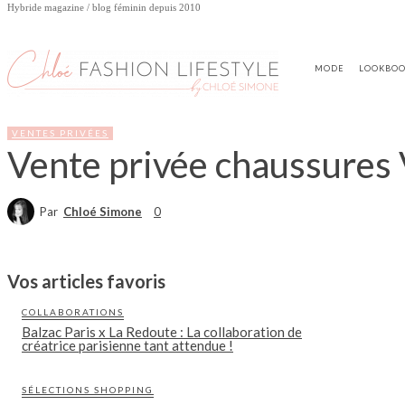
Hybride magazine / blog féminin depuis 2010
MODE
LOOKBO
VENTES PRIVÉES
Vente privée chaussures 
Par
Chloé Simone
0
Vos articles favoris
COLLABORATIONS
Balzac Paris x La Redoute : La collaboration de
créatrice parisienne tant attendue !
SÉLECTIONS SHOPPING