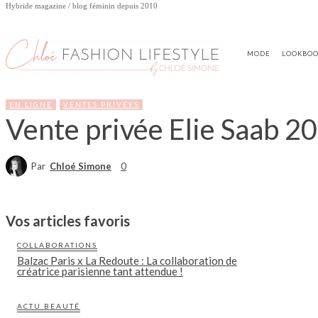
Hybride magazine / blog féminin depuis 2010
MODE
LOOKBO
EN LIGNE
VENTES PRIVÉES
Vente privée Elie Saab 20
Par
Chloé Simone
0
Vos articles favoris
COLLABORATIONS
Balzac Paris x La Redoute : La collaboration de
créatrice parisienne tant attendue !
ACTU BEAUTÉ