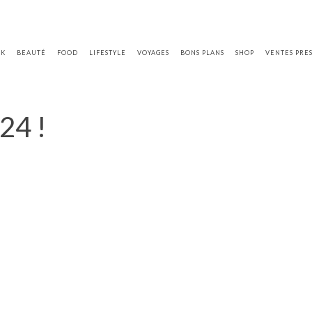
OK
BEAUTÉ
FOOD
LIFESTYLE
VOYAGES
BONS PLANS
SHOP
VENTES PRE
24 !