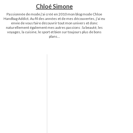
Chloé Simone
Passionnée de mode j'ai créé en 2010 mon blog mode Chloe
Handbag Addict. Au fil des années et de mes découvertes, j'ai eu
envie de vous faire découvrir tout mon univers et donc
naturellement également mes autres passions : la beauté, les
voyages, la cuisine, le sport et bien sur toujours plus de bons
plans...