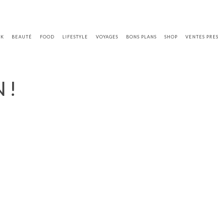
OK
BEAUTÉ
FOOD
LIFESTYLE
VOYAGES
BONS PLANS
SHOP
VENTES PRE
 !