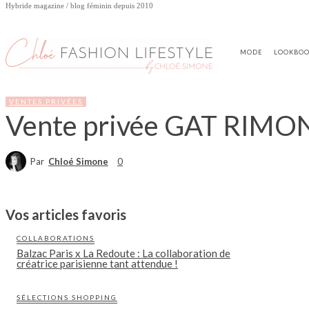
Hybride magazine / blog féminin depuis 2010
MODE
LOOKBO
VENTES PRIVÉES
Vente privée GAT RIMON
Par
Chloé Simone
0
Vos articles favoris
COLLABORATIONS
Balzac Paris x La Redoute : La collaboration de
créatrice parisienne tant attendue !
SÉLECTIONS SHOPPING