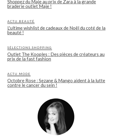
Shoppez du Maje au prix de Zara à la grande
braderie outlet Maje !
ACTU BEAUTÉ
L'ultime wishlist de cadeaux de Noël du coté de la
beauté !
SÉLECTIONS SHOPPING
Outlet The Kooples : Des pièces de créateurs au
prix de la fast fashion
ACTU MODE
Octobre Rose : Sezane & Mango aident à la lutte
contre le cancer du sein !