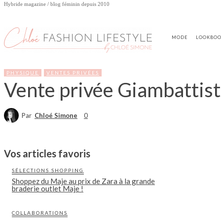
Hybride magazine / blog féminin depuis 2010
MODE
LOOKBO
PHYSIQUE
VENTES PRIVÉES
Vente privée Giambattista
Par
Chloé Simone
0
Vos articles favoris
SÉLECTIONS SHOPPING
Shoppez du Maje au prix de Zara à la grande
braderie outlet Maje !
COLLABORATIONS