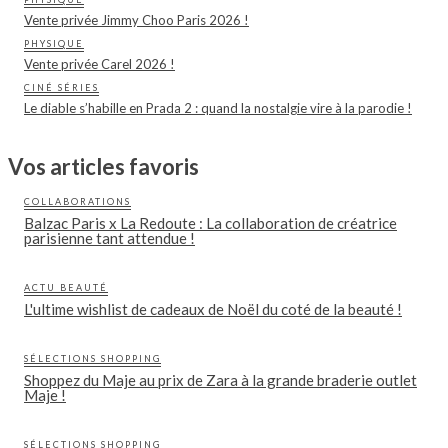
Vente privée Jimmy Choo Paris 2026 !
PHYSIQUE
Vente privée Carel 2026 !
CINÉ SÉRIES
Le diable s’habille en Prada 2 : quand la nostalgie vire à la parodie !
Vos articles favoris
COLLABORATIONS
Balzac Paris x La Redoute : La collaboration de créatrice
parisienne tant attendue !
ACTU BEAUTÉ
L'ultime wishlist de cadeaux de Noël du coté de la beauté !
SÉLECTIONS SHOPPING
Shoppez du Maje au prix de Zara à la grande braderie outlet
Maje !
SÉLECTIONS SHOPPING