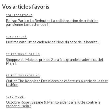
Vos articles favoris
COLLABORATIONS
Balzac Paris x La Redoute : La collaboration de créatrice
parisienne tant attendue !
ACTU BEAUTÉ
L'ultime wishlist de cadeaux de Noël du coté de la beauté !
SÉLECTIONS SHOPPING
Shoppez du Maje au prix de Zara à la grande braderie outlet
Maje !
SÉLECTIONS SHOPPING
Outlet The Kooples : Des pièces de créateurs au prix de la fast
fashion
ACTU MODE
Octobre Rose : Sezane & Mango aident à la lutte contre le
cancer du sein !