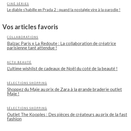
CINÉ SÉRIES
Le diable s’habille en Prada 2 : quand la nostalgie vire à la parodie !
Vos articles favoris
COLLABORATIONS
Balzac Paris x La Redoute : La collaboration de créatrice
parisienne tant attendue !
ACTU BEAUTÉ
L'ultime wishlist de cadeaux de Noël du coté de la beauté !
SÉLECTIONS SHOPPING
Shoppez du Maje au prix de Zara à la grande braderie outlet
Maje !
SÉLECTIONS SHOPPING
Outlet The Kooples : Des pièces de créateurs au prix de la fast
fashion