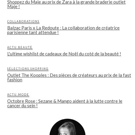
Shoppez du Maje au prix de Zara à la grande braderie outlet
Maje !
COLLABORATIONS
Balzac Paris x La Redoute : La collaboration de créatrice
parisienne tant attendue !
ACTU BEAUTÉ
L'ultime wishlist de cadeaux de Noël du coté de la beauté !
SÉLECTIONS SHOPPING
Outlet The Kooples : Des pièces de créateurs au prix de la fast
fashion
ACTU MODE
Octobre Rose : Sezane & Mango aident à la lutte contre le
cancer du sein !