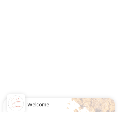
Welcome
With our 182
partners
, we wish to store and access information on