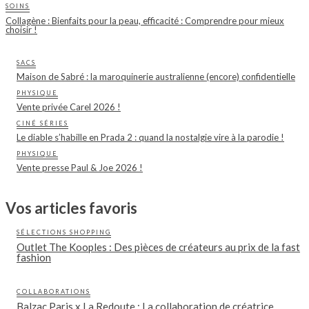
SOINS
Collagène : Bienfaits pour la peau, efficacité : Comprendre pour mieux
choisir !
SACS
Maison de Sabré : la maroquinerie australienne (encore) confidentielle
PHYSIQUE
Vente privée Carel 2026 !
CINÉ SÉRIES
Le diable s’habille en Prada 2 : quand la nostalgie vire à la parodie !
PHYSIQUE
Vente presse Paul & Joe 2026 !
Vos articles favoris
SÉLECTIONS SHOPPING
Outlet The Kooples : Des pièces de créateurs au prix de la fast
fashion
COLLABORATIONS
Balzac Paris x La Redoute : La collaboration de créatrice