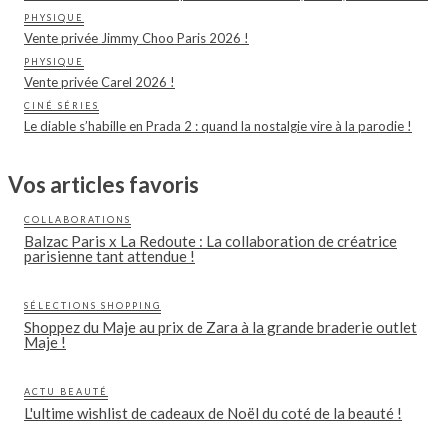
PHYSIQUE
Vente privée Jimmy Choo Paris 2026 !
PHYSIQUE
Vente privée Carel 2026 !
CINÉ SÉRIES
Le diable s’habille en Prada 2 : quand la nostalgie vire à la parodie !
Vos articles favoris
COLLABORATIONS
Balzac Paris x La Redoute : La collaboration de créatrice
parisienne tant attendue !
SÉLECTIONS SHOPPING
Shoppez du Maje au prix de Zara à la grande braderie outlet
Maje !
ACTU BEAUTÉ
L'ultime wishlist de cadeaux de Noël du coté de la beauté !