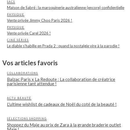
SACS
Maison de Sabré : la maroquinerie australienne (encore) confidentielle
PHYSIQUE
Vente privée Jimmy Choo Paris 2026 !
PHYSIQUE
Vente privée Carel 2026 !
CINÉ SÉRIES
Le diable s’habille en Prada 2 : quand la nostalgie vire à la parodie !
Vos articles favoris
COLLABORATIONS
Balzac Paris x La Redoute : La collaboration de créatrice
parisienne tant attendue !
ACTU BEAUTÉ
L'ultime wishlist de cadeaux de Noël du coté de la beauté !
SÉLECTIONS SHOPPING
Shoppez du Maje au prix de Zara à la grande braderie outlet
Maje !