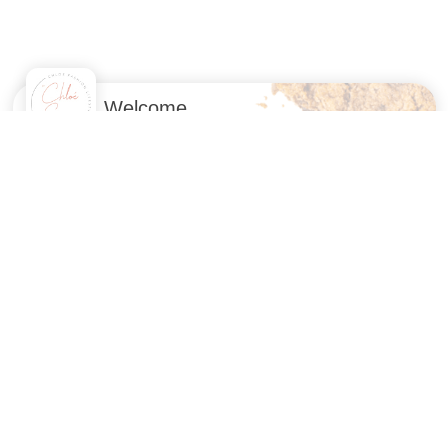
Welcome
With our 182
partners
, we wish to store and access information on
your devices (cookies, pixels in emails, etc.), combine and share
your personal data with our partners, whether collected on this
website or in our emails, already held by some of us, or obtained
later, including in other contexts.
Processing this data (identifiers, browsing, preferences, purchases,
loyalty programs, IP, postal addresses and emails, phone, precise
geolocation, etc.) allows developing and offering you services,
content, commercial offers and ads across your devices and
screens (including by email, post, SMS, phone, audio, and video),
personalising them, measuring their performance, and analysing
audiences.
You can "accept all" and withdraw your consent at any time via the
"cookie" icon
. You can also "set detailed preferences" and object to
processing activities not subject to consent. These choices remain
valid for 6 months.
powered by
Accept all